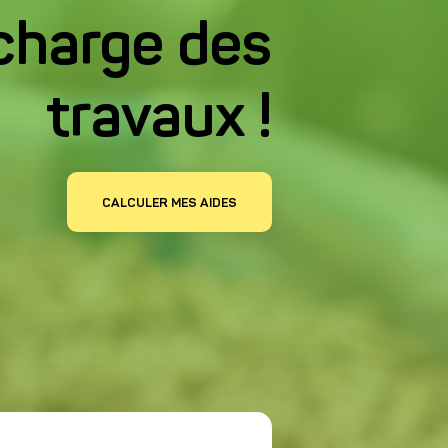
charge des
travaux !
CALCULER MES AIDES
mations obligatoires