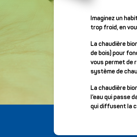
Imaginez un habit
trop froid, en v
La chaudière bio
de bois) pour fon
vous permet de ré
système de chauf
La chaudière bio
l’eau qui passe d
qui diffusent la c