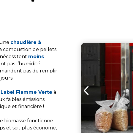
r une
chaudière à
a combustion de pellets.
 nécessitent
moins
ent pas l’humidité
emandent pas de remplir
jours.
u
Label Flamme Verte
à
x faibles émissions
que et financière !
re biomasse fonctionne
ps et soit plus économe,