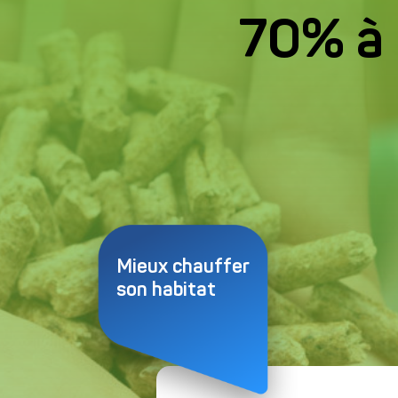
Email*
70% à 
Ville*
Mieux chauffer
son habitat