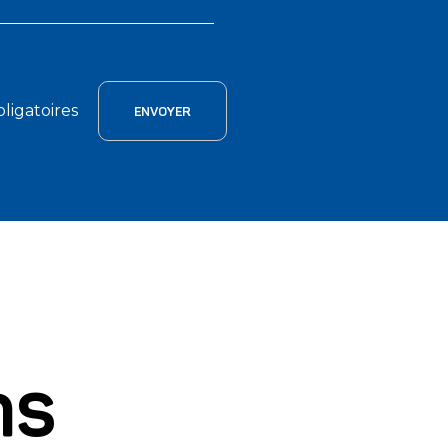
bligatoires
ns