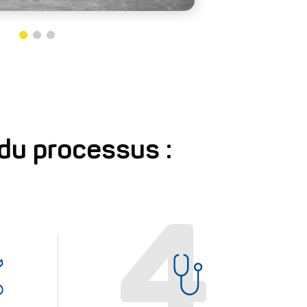
1
2
3
du processus :
4