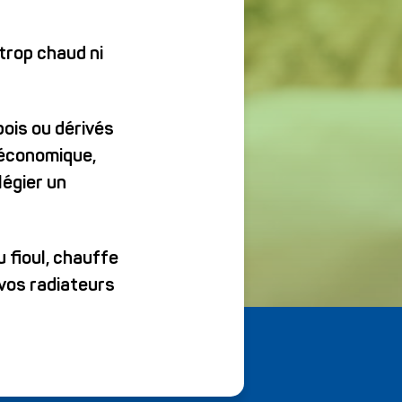
 trop chaud ni
ois ou dérivés
e économique,
légier un
 fioul, chauffe
 vos radiateurs