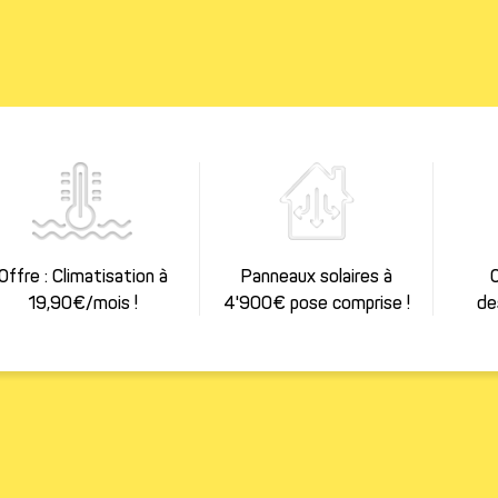
Téléphone*
Code postal*
* Infor
Offre : Climatisation à
Panneaux solaires à
O
19,90€/mois !
4'900€ pose comprise !
de