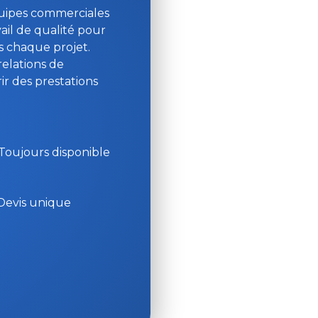
 équipes commerciales
vail de qualité pour
rs chaque projet.
elations de
ir des prestations
Toujours disponible
Devis unique