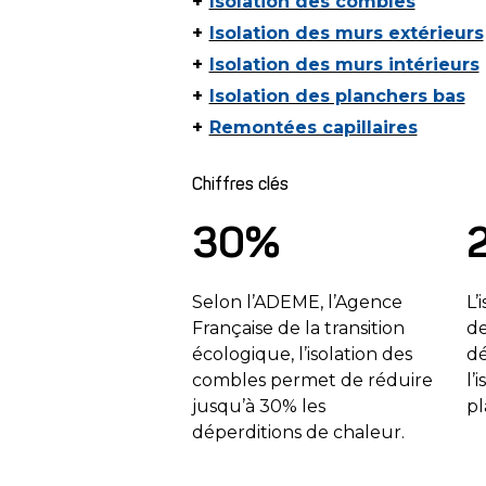
Isolation des combles
Isolation des murs extérieurs
Isolation des murs intérieurs
Isolation des planchers bas
Remontées capillaires
Chiffres clés
30%
Selon l’ADEME, l’Agence
L’
Française de la transition
de
écologique, l’isolation des
dé
combles permet de réduire
l’
jusqu’à 30% les
pl
déperditions de chaleur.