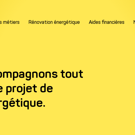
s métiers
Rénovation énergétique
Aides financières
ompagnons tout
Remplissez les informations
e projet de
rgétique.
Nom*