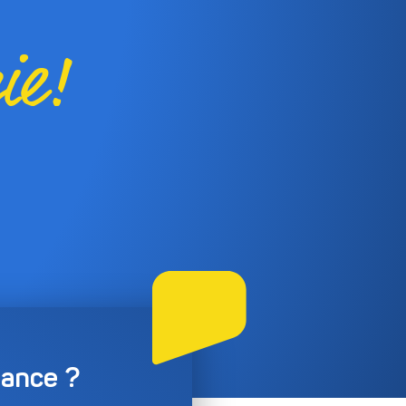
ie!
iance ?