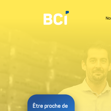
No
Prénom*
Être proche de