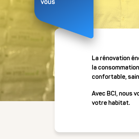
Email*
vous
Ville*
La rénovation én
la consommation 
confortable, sain
Avec BCI, nous v
votre habitat.