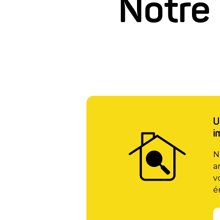
Notre 
U
i
N
a
v
é