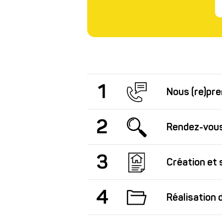
1
Nous (re)pr
2
Rendez-vous
3
Création et 
4
Réalisation 