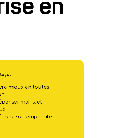
rise en
tages
vre mieux en toutes
on
penser moins, et
ux
éduire son empreinte