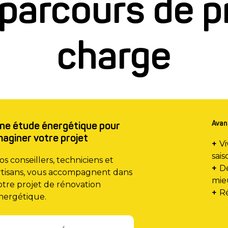
parcours de p
charge
Avan
ne étude énergétique pour
maginer votre projet
Vi
sais
os conseillers, techniciens et
Dé
rtisans, vous accompagnent dans
mie
otre projet de rénovation
R
nergétique.