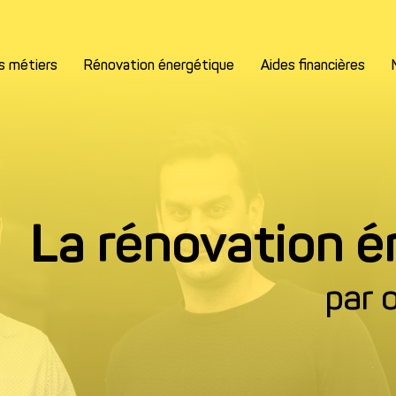
s métiers
Rénovation énergétique
Aides financières
La rénovation é
Remplissez les informations
par 
Nom*