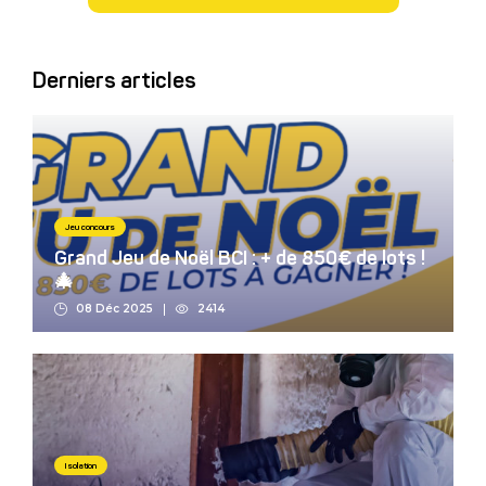
Derniers articles
Jeu concours
Grand Jeu de Noël BCI : + de 850€ de lots !
🎄
08 Déc 2025
2414
Isolation