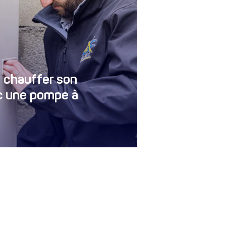
 chauffer son
c une pompe à
8