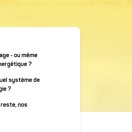
tage - ou même
nergétique ?
mations obligatoires
 quel système de
gie ?
 reste, nos