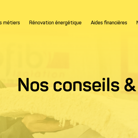
s métiers
Rénovation énergétique
Aides financières
Nos conseils &
Remplissez les informations
Nom*