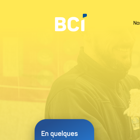
No
Prénom*
En quelques