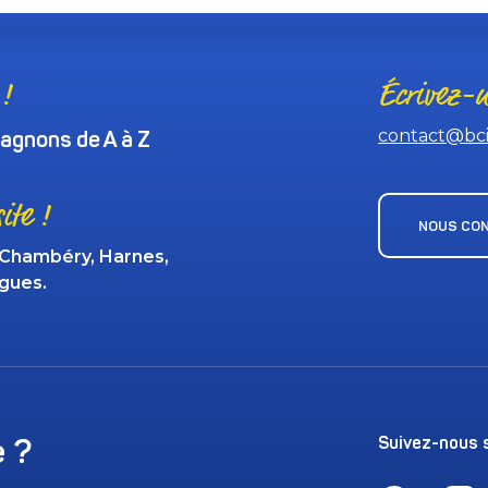
!
Écrivez-n
contact@bci-
gnons de A à Z
ite !
NOUS CO
 Chambéry, Harnes,
rgues.
e ?
Suivez-nous s