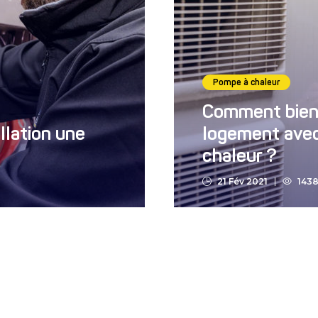
Pompe à chaleur
Comment bien
llation une
logement ave
chaleur ?
21 Fév 2021
143